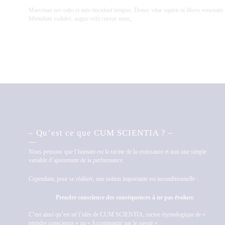
Maecenas nec odio et ante tincidunt tempus. Donec vitae sapien ut libero venenatis 
bibendum sodales, augue velit cursus nunc,
– Qu’est ce que CUM SCIENTIA ? –
Nous pensons que l’humain est la racine de la croissance et non une simple
variable d’ajustement de la performance.
Cependant, pour se réaliser, une notion importante est inconditionnelle :
Prendre conscience des conséquences à ne pas évoluer.
C’est ainsi qu’est né l’idée de CUM SCIENTIA, racine étymologique de «
prendre conscience » ou « Accompagné par le savoir ».