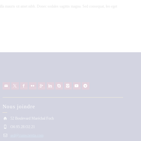
illa mauris sit amet nibh. Donec sodales sagittis magna. Sed consequat, leo eget
Nous joindre
52 Boulevard Maréchal Foch
O6.95.28.O2.21
asil@cumscientia.com