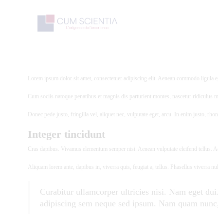
Lorem ipsum dolor sit amet, consectetuer adipiscing elit. Aenean commodo ligula 
Cum sociis natoque penatibus et magnis dis parturient montes, nascetur ridiculus m
Donec pede justo, fringilla vel, aliquet nec, vulputate eget, arcu. In enim justo, rho
Integer tincidunt
Cras dapibus. Vivamus elementum semper nisi. Aenean vulputate eleifend tellus. Aene
Aliquam lorem ante, dapibus in, viverra quis, feugiat a, tellus. Phasellus viverra nu
Curabitur ullamcorper ultricies nisi. Nam eget d
adipiscing sem neque sed ipsum. Nam quam nunc, bl