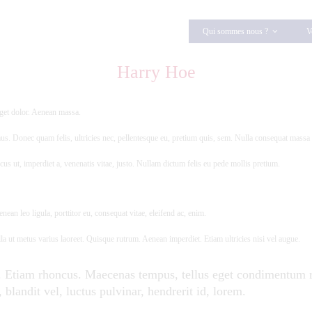
Qui sommes nous ?
V
Harry Hoe
eget dolor. Aenean massa.
us. Donec quam felis, ultricies nec, pellentesque eu, pretium quis, sem. Nulla consequat massa
ncus ut, imperdiet a, venenatis vitae, justo. Nullam dictum felis eu pede mollis pretium.
an leo ligula, porttitor eu, consequat vitae, eleifend ac, enim.
lla ut metus varius laoreet. Quisque rutrum. Aenean imperdiet. Etiam ultricies nisi vel augue.
ui. Etiam rhoncus. Maecenas tempus, tellus eget condimentum 
andit vel, luctus pulvinar, hendrerit id, lorem.