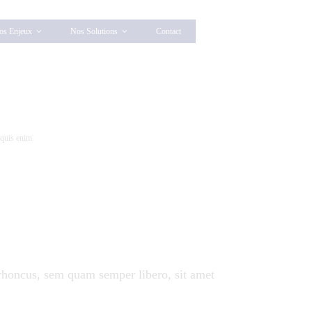
os Enjeux
Nos Solutions
Contact
 quis enim.
rhoncus, sem quam semper libero, sit amet