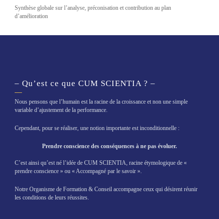
Synthèse globale sur l’analyse, préconisation et contribution au plan
d’amélioration
– Qu’est ce que CUM SCIENTIA ? –
Nous pensons que l’humain est la racine de la croissance et non une simple
variable d’ajustement de la performance.
Cependant, pour se réaliser, une notion importante est inconditionnelle :
Prendre conscience des conséquences à ne pas évoluer.
C’est ainsi qu’est né l’idée de CUM SCIENTIA, racine étymologique de «
prendre conscience » ou « Accompagné par le savoir ».
Notre Organisme de Formation & Conseil accompagne ceux qui désirent réunir
les conditions de leurs réussites.