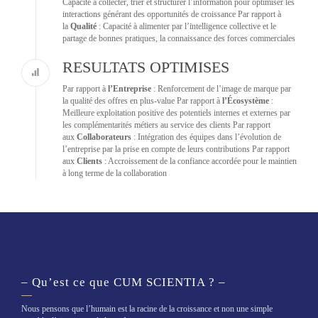
Capacité à collecter, trier et structurer l’information pour optimiser les
interactions générant des opportunités de croissance Par rapport à
la
Qualité
: Capacité à alimenter par l’intelligence collective et le
partage de bonnes pratiques, la connaissance des forces commerciales
RESULTATS OPTIMISES
Par rapport à
l’Entreprise
: Renforcement de l’image de marque par
la qualité des offres en plus-value Par rapport à
l’Écosystème
:
Meilleure exploitation positive des potentiels internes et externes par
les complémentarités métiers au service des clients Par rapport
aux
Collaborateurs
: Intégration des équipes dans l’évolution de
l’entreprise par la prise en compte de leurs contributions Par rapport
aux
Clients
: Accroissement de la confiance accordée pour le maintien
à long terme de la collaboration
– Qu’est ce que CUM SCIENTIA ? –
Nous pensons que l’humain est la racine de la croissance et non une simple