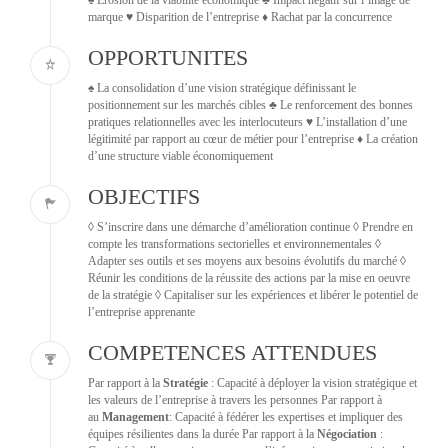
♠ Érosion de la viabilité économique ♣ Impact négatif sur l’image de
marque ♥ Disparition de l’entreprise ♦ Rachat par la concurrence
OPPORTUNITES
♠ La consolidation d’une vision stratégique définissant le
positionnement sur les marchés cibles ♣ Le renforcement des bonnes
pratiques relationnelles avec les interlocuteurs ♥ L’installation d’une
légitimité par rapport au cœur de métier pour l’entreprise ♦ La création
d’une structure viable économiquement
OBJECTIFS
◊ S’inscrire dans une démarche d’amélioration continue ◊ Prendre en
compte les transformations sectorielles et environnementales ◊
Adapter ses outils et ses moyens aux besoins évolutifs du marché ◊
Réunir les conditions de la réussite des actions par la mise en oeuvre
de la stratégie ◊ Capitaliser sur les expériences et libérer le potentiel de
l’entreprise apprenante
COMPETENCES ATTENDUES
Par rapport à la
Stratégie
: Capacité à déployer la vision stratégique et
les valeurs de l’entreprise à travers les personnes Par rapport à
au
Management
: Capacité à fédérer les expertises et impliquer des
équipes résilientes dans la durée Par rapport à la
Négociation
: