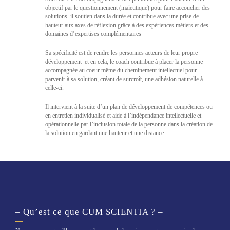
objectif par le questionnement (maïeutique) pour faire accoucher des
solutions. il soutien dans la durée et contribue avec une prise de
hauteur aux axes de réflexion grâce à des expériences métiers et des
domaines d’expertises complémentaires
Sa spécificité est de rendre les personnes acteurs de leur propre
développement et en cela, le coach contribue à placer la personne
accompagnée au coeur même du cheminement intellectuel pour
parvenir à sa solution, créant de surcroît, une adhésion naturelle à
celle-ci.
Il intervient à la suite d’un plan de développement de compétences ou
en entretien individualisé et aide à l’indépendance intellectuelle et
opérationnelle par l’inclusion totale de la personne dans la création de
la solution en gardant une hauteur et une distance.
– Qu’est ce que CUM SCIENTIA ? –