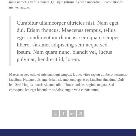
nulla ut metus varius laoreet. Quisque rutrum. Aenean imperdiet. Etiam ultricies
nisi vel augue.
Curabitur ullamcorper ultricies nisi. Nam eget
dui. Etiam rhoncus. Maecenas tempus, tellus
eget condimentum rhoncus, sem quam semper
libero, sit amet adipiscing sem neque sed
ipsum. Nam quam nunc, blandit vel, luctus
pulvinar, hendrerit id, lorem.
Maecenas nec odio et ante tincidunt tempus. Donec vitae sapien ut libero venenatis
faucibus. Nullam quis ante. Etiam sit amet orci eget eros faucibus tincidunt. Duis
leo. Sed fringilla mauris sit amet nibh. Donec sodales sagittis magna. Sed
consequat, leo eget bibendum sodales, augue velit cursus nunc,