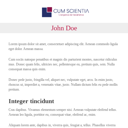
John Doe
Lorem ipsum dolor sit amet, consectetuer adipiscing elit. Aenean commodo ligula
eget dolor. Aenean massa.
Cum sociis natoque penatibus et magnis dis parturient montes, nascetur ridiculus
mus. Donec quam felis, ultricies nec, pellentesque eu, pretium quis, sem. Nulla
consequat massa quis enim.
Donec pede justo, fringilla vel, aliquet nec, vulputate eget, arcu. In enim justo,
rhoncus ut, imperdiet a, venenatis vitae, justo. Nullam dictum felis eu pede mollis
pretium.
Integer tincidunt
Cras dapibus. Vivamus elementum semper nisi. Aenean vulputate eleifend tellus.
Aenean leo ligula, porttitor eu, consequat vitae, eleifend ac, enim.
Aliquam lorem ante, dapibus in, viverra quis, feugiat a, tellus. Phasellus viverra