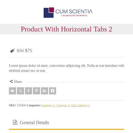
Product With Horizontal Tabs 2
$90
$75
Lorem ipsum dolor sit amet, consectetur adipiscing elit. Nulla at erat interdum velit
eleifend ornare nec ut erat.
Share
SKU:
123456
Categories:
Category 1
,
Category 3
,
Sub Category 1
General Details