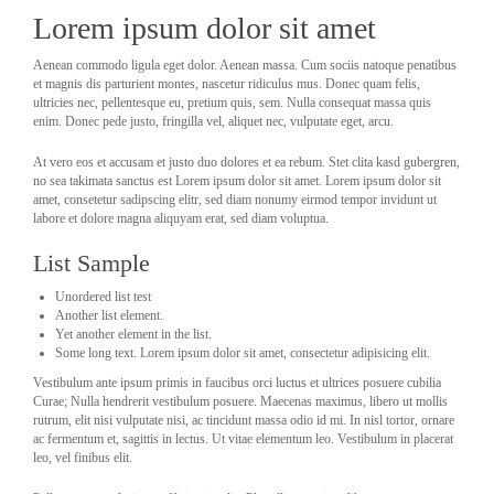
Lorem ipsum dolor sit amet
Aenean commodo ligula eget dolor. Aenean massa. Cum sociis natoque penatibus
et magnis dis parturient montes, nascetur ridiculus mus. Donec quam felis,
ultricies nec, pellentesque eu, pretium quis, sem. Nulla consequat massa quis
enim. Donec pede justo, fringilla vel, aliquet nec, vulputate eget, arcu.
At vero eos et accusam et justo duo dolores et ea rebum. Stet clita kasd gubergren,
no sea takimata sanctus est Lorem ipsum dolor sit amet. Lorem ipsum dolor sit
amet, consetetur sadipscing elitr, sed diam nonumy eirmod tempor invidunt ut
labore et dolore magna aliquyam erat, sed diam voluptua.
List Sample
Unordered list test
Another list element.
Yet another element in the list.
Some long text. Lorem ipsum dolor sit amet, consectetur adipisicing elit.
Vestibulum ante ipsum primis in faucibus orci luctus et ultrices posuere cubilia
Curae; Nulla hendrerit vestibulum posuere. Maecenas maximus, libero ut mollis
rutrum, elit nisi vulputate nisi, ac tincidunt massa odio id mi. In nisl tortor, ornare
ac fermentum et, sagittis in lectus. Ut vitae elementum leo. Vestibulum in placerat
leo, vel finibus elit.