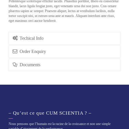
Pellentesque scelerisque efficitur iaculis. Phasellus porttitor, libero eu consectetur
blandit, lacus ligula feugiat justo, eget venenatis urna dui non justo. Cras ornare
pharetra sapien ac semper. Praesent aliquet, lectus at vestibulum facilisis, nulla
tortor suscipit nisi, ut rutrum urna ante at mauris. Aliquam interdum ante risus,
eget maximus orci auctor hendrerit.
Techical Info
Order Enquiry
Documents
– Qu’est ce que CUM SCIENTIA ? –
Nous pensons que l’humain est la racine de la croissance et non une simple
variable d’ajustement de la performance.