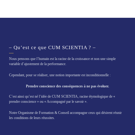
– Qu’est ce que CUM SCIENTIA ? –
Nous pensons que l’humain est la racine de la croissance et non une simple
variable d’ajustement de la performance.
Cependant, pour se réaliser, une notion importante est inconditionnelle :
Prendre conscience des conséquences à ne pas évoluer.
C’est ainsi qu’est né l’idée de CUM SCIENTIA, racine étymologique de «
prendre conscience » ou « Accompagné par le savoir ».
Notre Organisme de Formation & Conseil accompagne ceux qui désirent réunir
les conditions de leurs réussites.