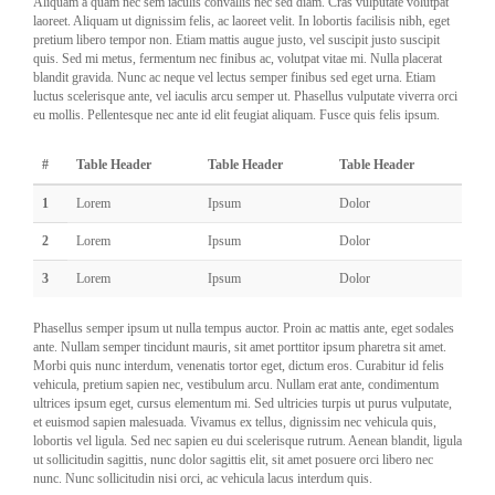
Aliquam a quam nec sem iaculis convallis nec sed diam. Cras vulputate volutpat
laoreet. Aliquam ut dignissim felis, ac laoreet velit. In lobortis facilisis nibh, eget
pretium libero tempor non. Etiam mattis augue justo, vel suscipit justo suscipit
quis. Sed mi metus, fermentum nec finibus ac, volutpat vitae mi. Nulla placerat
blandit gravida. Nunc ac neque vel lectus semper finibus sed eget urna. Etiam
luctus scelerisque ante, vel iaculis arcu semper ut. Phasellus vulputate viverra orci
eu mollis. Pellentesque nec ante id elit feugiat aliquam. Fusce quis felis ipsum.
#
Table Header
Table Header
Table Header
1
Lorem
Ipsum
Dolor
2
Lorem
Ipsum
Dolor
3
Lorem
Ipsum
Dolor
Phasellus semper ipsum ut nulla tempus auctor. Proin ac mattis ante, eget sodales
ante. Nullam semper tincidunt mauris, sit amet porttitor ipsum pharetra sit amet.
Morbi quis nunc interdum, venenatis tortor eget, dictum eros. Curabitur id felis
vehicula, pretium sapien nec, vestibulum arcu. Nullam erat ante, condimentum
ultrices ipsum eget, cursus elementum mi. Sed ultricies turpis ut purus vulputate,
et euismod sapien malesuada. Vivamus ex tellus, dignissim nec vehicula quis,
lobortis vel ligula. Sed nec sapien eu dui scelerisque rutrum. Aenean blandit, ligula
ut sollicitudin sagittis, nunc dolor sagittis elit, sit amet posuere orci libero nec
nunc. Nunc sollicitudin nisi orci, ac vehicula lacus interdum quis.