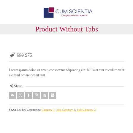
Product Without Tabs
$90
$75
Lorem ipsum dolor sit amet, consectetur adipiscing elit. Nulla at erat interdum velit
eleifend ornare nec ut erat.
Share
SKU:
123456
Categories:
Category 1
,
Sub Category 1
,
Sub Category 2