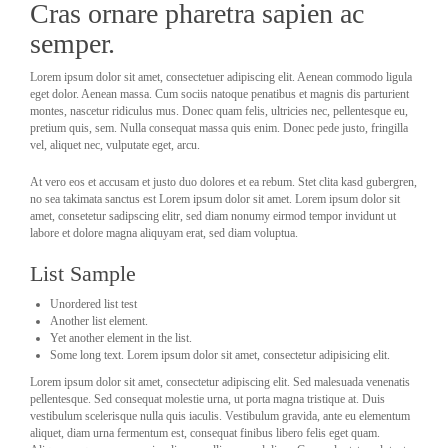
Cras ornare pharetra sapien ac
semper.
Lorem ipsum dolor sit amet, consectetuer adipiscing elit. Aenean commodo ligula
eget dolor. Aenean massa. Cum sociis natoque penatibus et magnis dis parturient
montes, nascetur ridiculus mus. Donec quam felis, ultricies nec, pellentesque eu,
pretium quis, sem. Nulla consequat massa quis enim. Donec pede justo, fringilla
vel, aliquet nec, vulputate eget, arcu.
At vero eos et accusam et justo duo dolores et ea rebum. Stet clita kasd gubergren,
no sea takimata sanctus est Lorem ipsum dolor sit amet. Lorem ipsum dolor sit
amet, consetetur sadipscing elitr, sed diam nonumy eirmod tempor invidunt ut
labore et dolore magna aliquyam erat, sed diam voluptua.
List Sample
Unordered list test
Another list element.
Yet another element in the list.
Some long text. Lorem ipsum dolor sit amet, consectetur adipisicing elit.
Lorem ipsum dolor sit amet, consectetur adipiscing elit. Sed malesuada venenatis
pellentesque. Sed consequat molestie urna, ut porta magna tristique at. Duis
vestibulum scelerisque nulla quis iaculis. Vestibulum gravida, ante eu elementum
aliquet, diam urna fermentum est, consequat finibus libero felis eget quam.