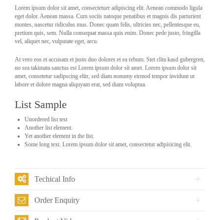
Lorem ipsum dolor sit amet, consectetuer adipiscing elit. Aenean commodo ligula
eget dolor. Aenean massa. Cum sociis natoque penatibus et magnis dis parturient
montes, nascetur ridiculus mus. Donec quam felis, ultricies nec, pellentesque eu,
pretium quis, sem. Nulla consequat massa quis enim. Donec pede justo, fringilla
vel, aliquet nec, vulputate eget, arcu.
At vero eos et accusam et justo duo dolores et ea rebum. Stet clita kasd gubergren,
no sea takimata sanctus est Lorem ipsum dolor sit amet. Lorem ipsum dolor sit
amet, consetetur sadipscing elitr, sed diam nonumy eirmod tempor invidunt ut
labore et dolore magna aliquyam erat, sed diam voluptua.
List Sample
Unordered list test
Another list element.
Yet another element in the list.
Some long text. Lorem ipsum dolor sit amet, consectetur adipisicing elit.
Techical Info
Order Enquiry