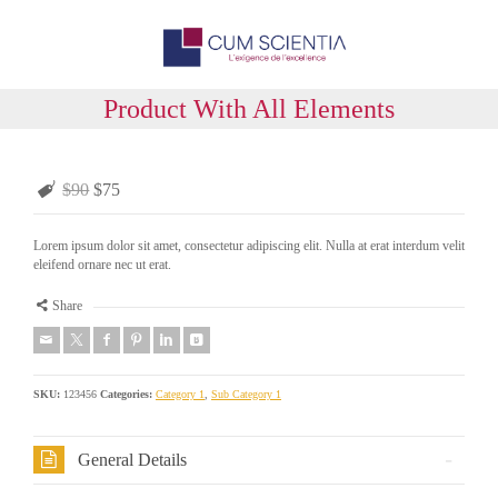
Product With All Elements
$90
$75
Lorem ipsum dolor sit amet, consectetur adipiscing elit. Nulla at erat interdum velit
eleifend ornare nec ut erat.
Share
SKU:
123456
Categories:
Category 1
,
Sub Category 1
General Details