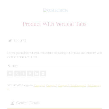
Product With Vertical Tabs
$90
$75
Lorem ipsum dolor sit amet, consectetur adipiscing elit. Nulla at erat interdum velit
eleifend ornare nec ut erat.
Share
SKU:
123456
Categories:
Category 1
,
Category 2
,
Category 3
,
Sub Category 1
,
Sub Category
2
General Details