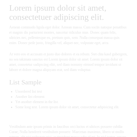
Lorem ipsum dolor sit amet,
consectetuer adipiscing elit.
Aenean commodo ligula eget dolor. Aenean massa. Cum sociis natoque penatibus
et magnis dis parturient montes, nascetur ridiculus mus. Donec quam felis,
ultricies nec, pellentesque eu, pretium quis, sem. Nulla consequat massa quis
enim. Donec pede justo, fringilla vel, aliquet nec, vulputate eget, arcu.
At vero eos et accusam et justo duo dolores et ea rebum. Stet clita kasd gubergren,
no sea takimata sanctus est Lorem ipsum dolor sit amet. Lorem ipsum dolor sit
amet, consetetur sadipscing elitr, sed diam nonumy eirmod tempor invidunt ut
labore et dolore magna aliquyam erat, sed diam voluptua.
List Sample
Unordered list test
Another list element.
Yet another element in the list.
Some long text. Lorem ipsum dolor sit amet, consectetur adipisicing elit.
Vestibulum ante ipsum primis in faucibus orci luctus et ultrices posuere cubilia
Curae; Nulla hendrerit vestibulum posuere. Maecenas maximus, libero ut mollis