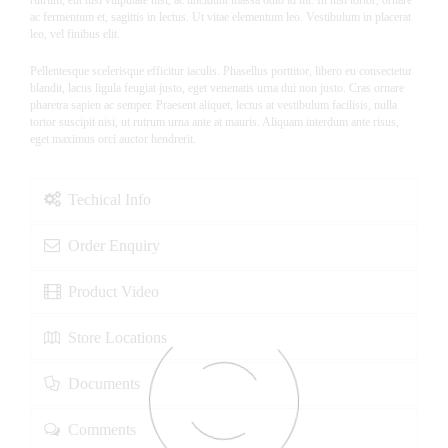
rutrum, elit nisi vulputate nisi, ac tincidunt massa odio id mi. In nisl tortor, ornare
ac fermentum et, sagittis in lectus. Ut vitae elementum leo. Vestibulum in placerat
leo, vel finibus elit.
Pellentesque scelerisque efficitur iaculis. Phasellus porttitor, libero eu consectetur
blandit, lacus ligula feugiat justo, eget venenatis urna dui non justo. Cras ornare
pharetra sapien ac semper. Praesent aliquet, lectus at vestibulum facilisis, nulla
tortor suscipit nisi, ut rutrum urna ante at mauris. Aliquam interdum ante risus,
eget maximus orci auctor hendrerit.
Techical Info
Order Enquiry
Product Video
Store Locations
Documents
Comments